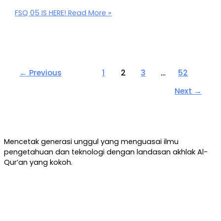
FSQ 05 IS HERE!
Read More »
←
Previous
1
2
3
…
52
Next
→
Mencetak generasi unggul yang menguasai ilmu
pengetahuan dan teknologi dengan landasan akhlak Al-
Qur’an yang kokoh.