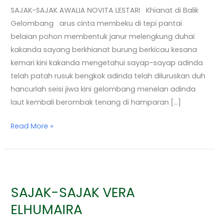
SAJAK-SAJAK AWALIA NOVITA LESTARI Khianat di Balik
Gelombang arus cinta membeku di tepi pantai
belaian pohon membentuk janur melengkung duhai
kakanda sayang berkhianat burung berkicau kesana
kemari kini kakanda mengetahui sayap-sayap adinda
telah patah rusuk bengkok adinda telah diluruskan duh
hancurlah seisi jiwa kini gelombang menelan adinda
laut kembali berombak tenang di hamparan […]
Read More »
SAJAK-
SAJAK
SAJAK-SAJAK VERA
VERA
ELHUMAIRA
ELHUMAIRA