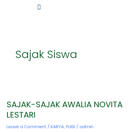
Skip
to
content
Sajak Siswa
SAJAK-
SAJAK
SAJAK-SAJAK AWALIA NOVITA
AWALIA
LESTARI
NOVITA
LESTARI
Leave a Comment
/
KARYA
,
PUISI
/
admin